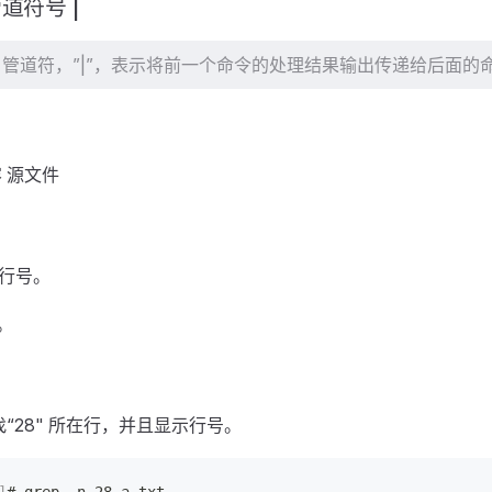
管道符号 |
找，管道符，”|”，表示将前一个命令的处理结果输出传递给后面的
容 源文件
及行号。
。
，查找“28" 所在行，并且显示行号。