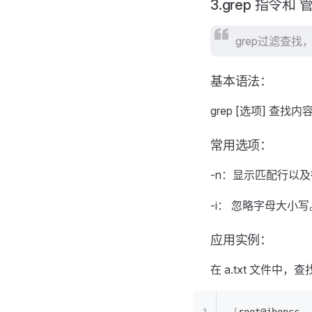
3.grep 指令和 
grep过滤查
基本语法：
grep [选项] 查找内
常用选项：
-n：显示匹配行以
-i： 忽略字母大小写
应用实例：
在 a.txt 文件中