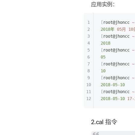
应用实例：
[
root@jhoncc 
~
2018年
 05月
 10
[
root@jhoncc 
~
2018
[
root@jhoncc 
~
05
[
root@jhoncc 
~
10
[
root@jhoncc 
~
2018-05-10
[
root@jhoncc 
~
2018-05-10
 17-
2.cal 指令