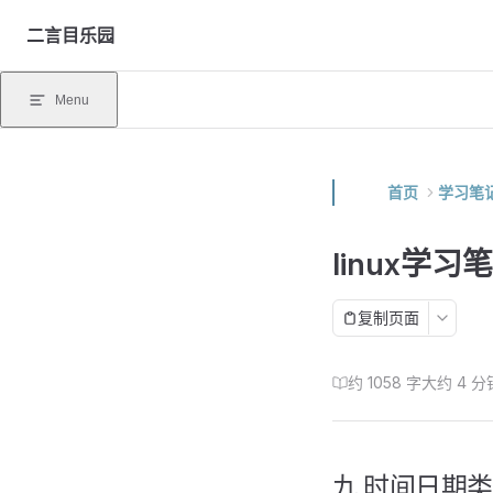
Skip to content
二言目乐园
Menu
首页
学习笔
linux学习
复制页面
约 1058 字
大约 4 分
九.时间日期类