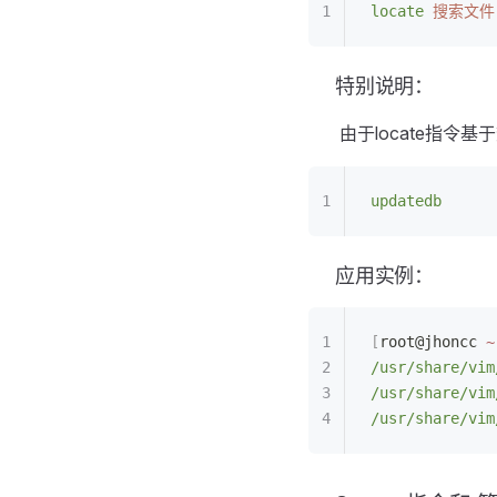
locate
 搜索文件
特别说明：
​ 由于locate指
updatedb
应用实例：
[
root@jhoncc 
~
/usr/share/vim
/usr/share/vim
/usr/share/vim