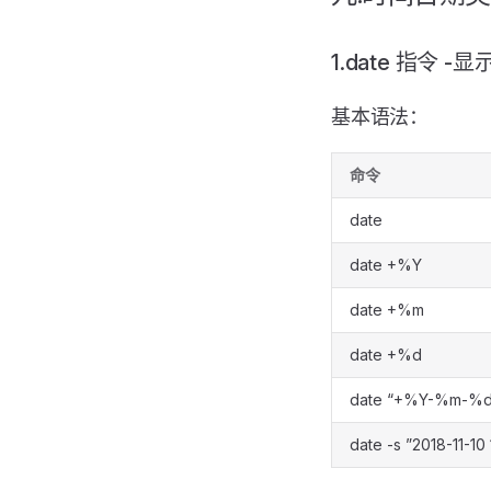
1.date 指令 
基本语法：
命令
date
date +%Y
date +%m
date +%d
date “+%Y-%m-%
date -s ”2018-11-10 