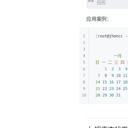
日历
应用案例：
[
root@jhoncc 
~
              
        一月
  
日
 一
 二
 三
 四
 
    1
  2
  3
  4
 7
  8
  9
 10
 11
14
 15
 16
 17
 18
21
 22
 23
 24
 25
28
 29
 30
 31
   