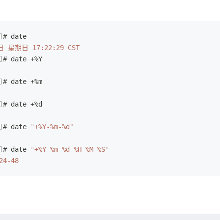
]
# date
日
 星期日
 17:22:29
 CST
]
# date +%Y
]
# date +%m
]
# date +%d
]
# date 
"
+%Y-%m-%d
"
]
# date 
"
+%Y-%m-%d %H-%M-%S
"
24-48