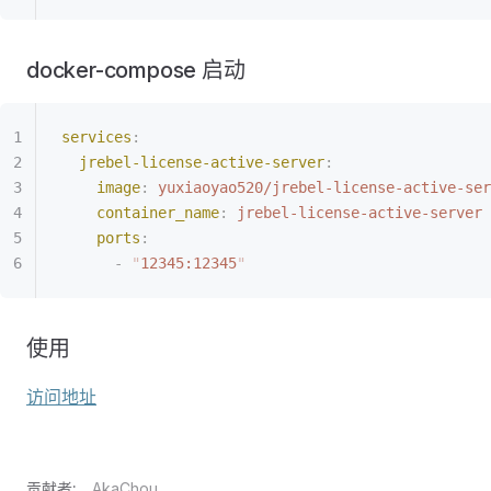
docker-compose 启动
services
:
  jrebel-license-active-server
:
    image
:
 yuxiaoyao520/jrebel-license-active-ser
    container_name
:
 jrebel-license-active-server
    ports
:
      -
 "
12345:12345
"
使用
访问地址
贡献者:
AkaChou