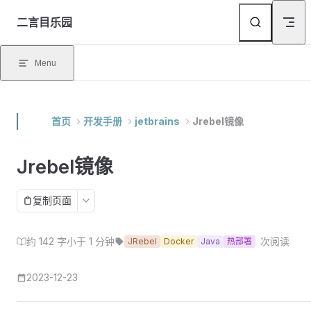
Skip to content
二言目乐园
Menu
首页
开发手册
jetbrains
Jrebel镜像
Jrebel镜像
复制页面
约 142 字
小于 1 分钟
次阅读
JRebel
Docker
Java
热部署
2023-12-23